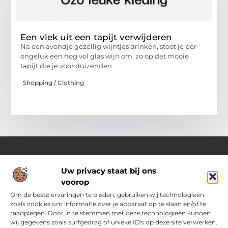
Een vlek uit een tapijt verwijderen
Na een avondje gezellig wijntjes drinken, stoot je per
ongeluk een nog vol glas wijn om, zo op dat mooie
tapijt die je voor duizenden
Shopping / Clothing
Uw privacy staat bij ons
Over Ozoleukekleding.nl
voorop
Jouw inspiratiebron voor stijlvolle en praktische modetips
Laat je verrassen door onze gevarieerde blogs vol trends,
Om de beste ervaringen te bieden, gebruiken wij technologieën
kledingadvies en creatieve ideeën. Ontdek hoe je met slimme
zoals cookies om informatie over je apparaat op te slaan en/of te
tips en originele inspiratie elke dag met flair en zelfvertrouwen
raadplegen. Door in te stemmen met deze technologieën kunnen
voor de dag komt.
wij gegevens zoals surfgedrag of unieke ID's op deze site verwerken.