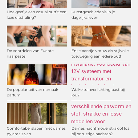
Hoe geef je een casual outfit een
Kunstgeschiedenis in je
luxe uitstraling?
dagelijks leven
De voordelen van Fuente
Enkelbandje vrouw als stijlvolle
haarpaste
toevoeging aan iedere outfi
De populariteit van namaak
Welke tuinverlichting past bij
parfum
jou?
Comfortabel slapen met dames
Dames nachtmode: strak of los
pyjama’s van
bij onrustige nachten?