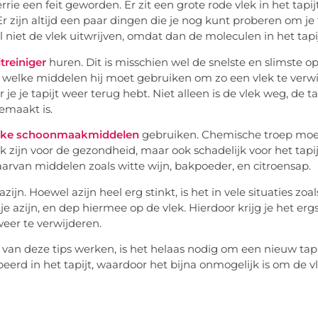
ie een feit geworden. Er zit een grote rode vlek in het tapijt
r zijn altijd een paar dingen die je nog kunt proberen om je ta
l niet de vlek uitwrijven, omdat dan de moleculen in het tapi
jtreiniger
huren. Dit is misschien wel de snelste en slimste op
 welke middelen hij moet gebruiken om zo een vlek te verwi
je je tapijt weer terug hebt. Niet alleen is de vlek weg, de ta
emaakt is.
ijke schoonmaakmiddelen
gebruiken. Chemische troep moet 
jk zijn voor de gezondheid, maar ook schadelijk voor het tapij
aarvan middelen zoals witte wijn, bakpoeder, en citroensap.
azijn. Hoewel azijn heel erg stinkt, is het in vele situaties
je azijn, en dep hiermee op de vlek. Hierdoor krijg je het erg
weer te verwijderen.
 van deze tips werken, is het helaas nodig om een nieuw tapi
eerd in het tapijt, waardoor het bijna onmogelijk is om de vle