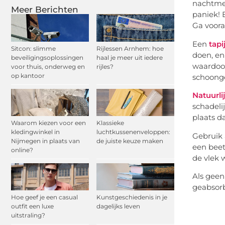
nachtmerr
Meer Berichten
paniek! E
Ga voora
Een
tapi
Sitcon: slimme
Rijlessen Arnhem: hoe
doen, en
beveiligingsoplossingen
haal je meer uit iedere
waardoor 
voor thuis, onderweg en
rijles?
op kantoor
schoong
Natuurl
schadeli
plaats d
Waarom kiezen voor een
Klassieke
kledingwinkel in
luchtkussenenveloppen:
Gebruik 
Nijmegen in plaats van
de juiste keuze maken
een beet
online?
de vlek 
Als geen
geabsorb
Hoe geef je een casual
Kunstgeschiedenis in je
outfit een luxe
dagelijks leven
uitstraling?