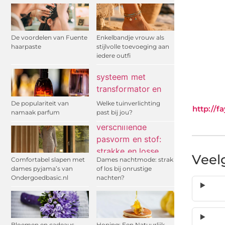
De voordelen van Fuente
Enkelbandje vrouw als
haarpaste
stijlvolle toevoeging aan
iedere outfi
De populariteit van
Welke tuinverlichting
http://f
namaak parfum
past bij jou?
Veel
Comfortabel slapen met
Dames nachtmode: strak
dames pyjama’s van
of los bij onrustige
Ondergoedbasic.nl
nachten?
Bloemen en cadeaus
Honing: Een Natuurlijk