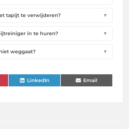
et tapijt te verwijderen?
▼
ijtreiniger in te huren?
▼
 niet weggaat?
▼
LinkedIn
Email