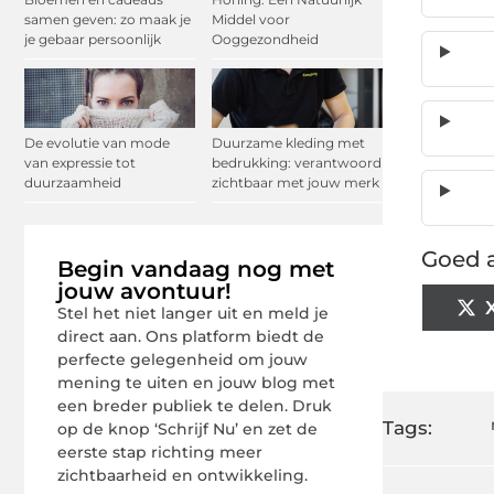
samen geven: zo maak je
Middel voor
je gebaar persoonlijk
Ooggezondheid
De evolutie van mode
Duurzame kleding met
van expressie tot
bedrukking: verantwoord
duurzaamheid
zichtbaar met jouw merk
Goed a
Begin vandaag nog met
jouw avontuur!
Stel het niet langer uit en meld je
direct aan. Ons platform biedt de
perfecte gelegenheid om jouw
mening te uiten en jouw blog met
een breder publiek te delen. Druk
Tags:
op de knop ‘Schrijf Nu’ en zet de
eerste stap richting meer
zichtbaarheid en ontwikkeling.