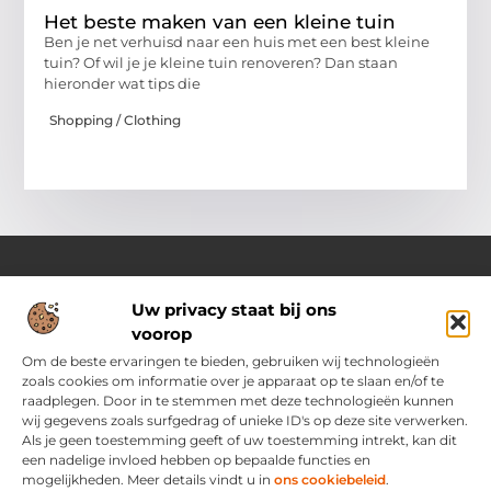
Het beste maken van een kleine tuin
Ben je net verhuisd naar een huis met een best kleine
tuin? Of wil je je kleine tuin renoveren? Dan staan
hieronder wat tips die
Shopping / Clothing
Uw privacy staat bij ons
Over Ozoleukekleding.nl
voorop
Jouw inspiratiebron voor stijlvolle en praktische modetips
Laat je verrassen door onze gevarieerde blogs vol trends,
Om de beste ervaringen te bieden, gebruiken wij technologieën
kledingadvies en creatieve ideeën. Ontdek hoe je met slimme
zoals cookies om informatie over je apparaat op te slaan en/of te
tips en originele inspiratie elke dag met flair en zelfvertrouwen
raadplegen. Door in te stemmen met deze technologieën kunnen
voor de dag komt.
wij gegevens zoals surfgedrag of unieke ID's op deze site verwerken.
Als je geen toestemming geeft of uw toestemming intrekt, kan dit
een nadelige invloed hebben op bepaalde functies en
Main Links
mogelijkheden. Meer details vindt u in
ons cookiebeleid
.