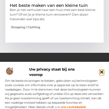
Het beste maken van een kleine tuin
Ben je net verhuisd naar een huis met een best kleine
tuin? Of wil je je kleine tuin renoveren? Dan staan
hieronder wat tips die
Shopping / Clothing
Uw privacy staat bij ons
Over Ozoleukekleding.nl
voorop
Jouw inspiratiebron voor stijlvolle en praktische modetips
Laat je verrassen door onze gevarieerde blogs vol trends,
Om de beste ervaringen te bieden, gebruiken wij technologieën
kledingadvies en creatieve ideeën. Ontdek hoe je met slimme
zoals cookies om informatie over je apparaat op te slaan en/of te
tips en originele inspiratie elke dag met flair en zelfvertrouwen
raadplegen. Door in te stemmen met deze technologieën kunnen
voor de dag komt.
wij gegevens zoals surfgedrag of unieke ID's op deze site verwerken.
Als je geen toestemming geeft of uw toestemming intrekt, kan dit
een nadelige invloed hebben op bepaalde functies en
Main Links
mogelijkheden. Meer details vindt u in
ons cookiebeleid
.