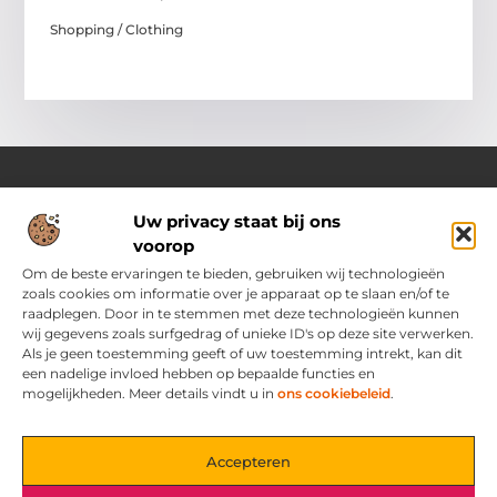
Shopping / Clothing
Uw privacy staat bij ons
Over Ozoleukekleding.nl
voorop
Jouw inspiratiebron voor stijlvolle en praktische modetips
Laat je verrassen door onze gevarieerde blogs vol trends,
Om de beste ervaringen te bieden, gebruiken wij technologieën
kledingadvies en creatieve ideeën. Ontdek hoe je met slimme
zoals cookies om informatie over je apparaat op te slaan en/of te
tips en originele inspiratie elke dag met flair en zelfvertrouwen
raadplegen. Door in te stemmen met deze technologieën kunnen
voor de dag komt.
wij gegevens zoals surfgedrag of unieke ID's op deze site verwerken.
Als je geen toestemming geeft of uw toestemming intrekt, kan dit
een nadelige invloed hebben op bepaalde functies en
Main Links
mogelijkheden. Meer details vindt u in
ons cookiebeleid
.
Bericht categorie
Accepteren