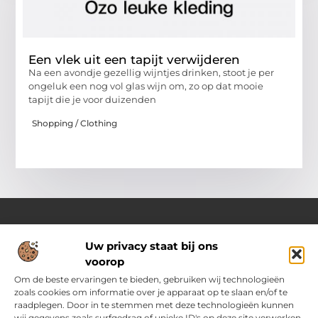
Een vlek uit een tapijt verwijderen
Na een avondje gezellig wijntjes drinken, stoot je per
ongeluk een nog vol glas wijn om, zo op dat mooie
tapijt die je voor duizenden
Shopping / Clothing
Uw privacy staat bij ons
Over Ozoleukekleding.nl
voorop
Jouw inspiratiebron voor stijlvolle en praktische modetips
Laat je verrassen door onze gevarieerde blogs vol trends,
Om de beste ervaringen te bieden, gebruiken wij technologieën
kledingadvies en creatieve ideeën. Ontdek hoe je met slimme
zoals cookies om informatie over je apparaat op te slaan en/of te
tips en originele inspiratie elke dag met flair en zelfvertrouwen
raadplegen. Door in te stemmen met deze technologieën kunnen
voor de dag komt.
wij gegevens zoals surfgedrag of unieke ID's op deze site verwerken.