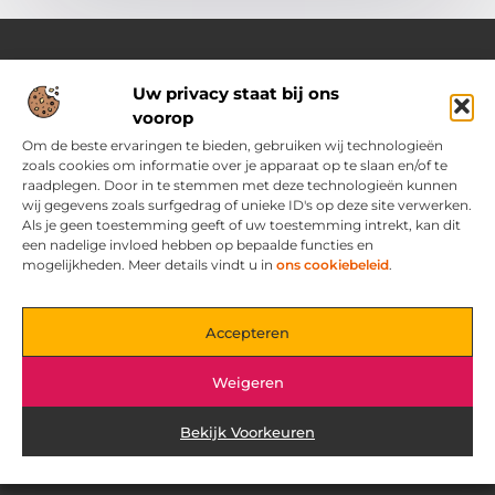
Uw privacy staat bij ons
Over Ozoleukekleding.nl
voorop
Jouw inspiratiebron voor stijlvolle en praktische modetips
Laat je verrassen door onze gevarieerde blogs vol trends,
Om de beste ervaringen te bieden, gebruiken wij technologieën
kledingadvies en creatieve ideeën. Ontdek hoe je met slimme
zoals cookies om informatie over je apparaat op te slaan en/of te
tips en originele inspiratie elke dag met flair en zelfvertrouwen
raadplegen. Door in te stemmen met deze technologieën kunnen
voor de dag komt.
wij gegevens zoals surfgedrag of unieke ID's op deze site verwerken.
Als je geen toestemming geeft of uw toestemming intrekt, kan dit
een nadelige invloed hebben op bepaalde functies en
Main Links
mogelijkheden. Meer details vindt u in
ons cookiebeleid
.
Bericht categorie
Accepteren
Weigeren
Bekijk Voorkeuren
@2025 www.ozoleukekleding.nl. All Right Reserved.