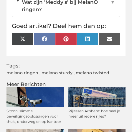
Wat zijn 'Meddy's' bij MelanO
▼
ringen?
Goed artikel? Deel hem dan op:
X
Facebook
Pinterest
LinkedIn
Email
(Twitter)
Tags:
melano ringen
,
melano sturdy
,
melano twisted
Meer Berichten
Sitcon: slimme
Rijlessen Arnhem: hoe haal je
beveiligingsoplossingen voor
meer uit iedere rijles?
thuis, onderweg en op kantoor