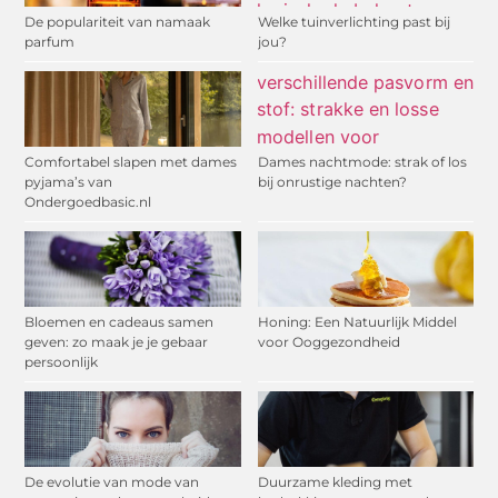
De populariteit van namaak
Welke tuinverlichting past bij
parfum
jou?
Comfortabel slapen met dames
Dames nachtmode: strak of los
pyjama’s van
bij onrustige nachten?
Ondergoedbasic.nl
Bloemen en cadeaus samen
Honing: Een Natuurlijk Middel
geven: zo maak je je gebaar
voor Ooggezondheid
persoonlijk
De evolutie van mode van
Duurzame kleding met