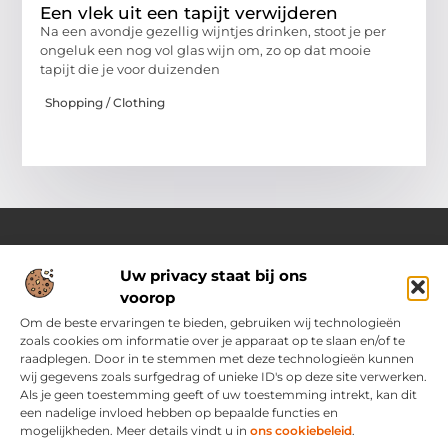
Een vlek uit een tapijt verwijderen
Na een avondje gezellig wijntjes drinken, stoot je per
ongeluk een nog vol glas wijn om, zo op dat mooie
tapijt die je voor duizenden
Shopping / Clothing
Uw privacy staat bij ons
Over Ozoleukekleding.nl
voorop
Jouw inspiratiebron voor stijlvolle en praktische modetips
Laat je verrassen door onze gevarieerde blogs vol trends,
Om de beste ervaringen te bieden, gebruiken wij technologieën
kledingadvies en creatieve ideeën. Ontdek hoe je met slimme
zoals cookies om informatie over je apparaat op te slaan en/of te
tips en originele inspiratie elke dag met flair en zelfvertrouwen
raadplegen. Door in te stemmen met deze technologieën kunnen
voor de dag komt.
wij gegevens zoals surfgedrag of unieke ID's op deze site verwerken.
Als je geen toestemming geeft of uw toestemming intrekt, kan dit
een nadelige invloed hebben op bepaalde functies en
Main Links
mogelijkheden. Meer details vindt u in
ons cookiebeleid
.