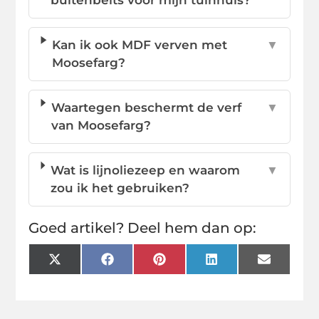
Kan ik ook MDF verven met
▼
Moosefarg?
Waartegen beschermt de verf
▼
van Moosefarg?
Wat is lijnoliezeep en waarom
▼
zou ik het gebruiken?
Goed artikel? Deel hem dan op:
X
Facebook
Pinterest
LinkedIn
Email
(Twitter)