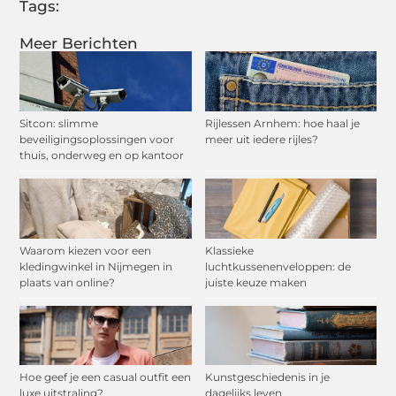
Tags:
Meer Berichten
Sitcon: slimme
Rijlessen Arnhem: hoe haal je
beveiligingsoplossingen voor
meer uit iedere rijles?
thuis, onderweg en op kantoor
Waarom kiezen voor een
Klassieke
kledingwinkel in Nijmegen in
luchtkussenenveloppen: de
plaats van online?
juiste keuze maken
Hoe geef je een casual outfit een
Kunstgeschiedenis in je
luxe uitstraling?
dagelijks leven