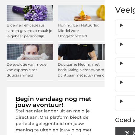
Veel
Bloemen en cadeaus
Honing: Een Natuurlijk
samen geven: zo maak je
Middel voor
je gebaar persoonlijk
Ooggezondheid
De evolutie van mode
Duurzame kleding met
van expressie tot
bedrukking: verantwoord
duurzaamheid
zichtbaar met jouw merk
Begin vandaag nog met
jouw avontuur!
Stel het niet langer uit en meld je
direct aan. Ons platform biedt de
Goed a
perfecte gelegenheid om jouw
mening te uiten en jouw blog met