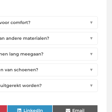
 voor comfort?
▼
an andere materialen?
▼
oenen lang meegaan?
▼
sen van schoenen?
▼
uitgerekt worden?
▼
LinkedIn
Email