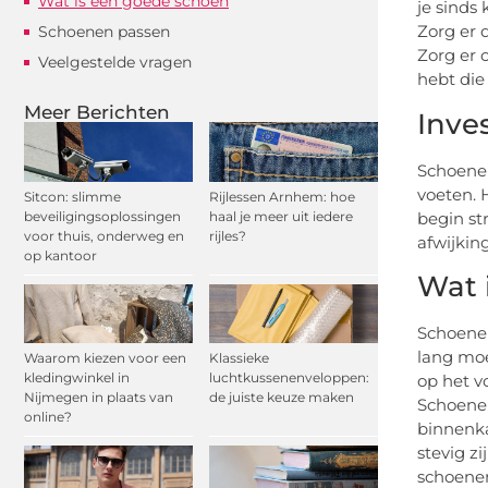
Wat is een goede schoen
je sinds
Zorg er 
Schoenen passen
Zorg er 
Veelgestelde vragen
hebt die 
Meer Berichten
Inve
Schoenen
voeten. 
Sitcon: slimme
Rijlessen Arnhem: hoe
beveiligingsoplossingen
haal je meer uit iedere
begin st
voor thuis, onderweg en
rijles?
afwijkin
op kantoor
Wat 
Schoenen
lang moe
Waarom kiezen voor een
Klassieke
kledingwinkel in
luchtkussenenveloppen:
op het v
Nijmegen in plaats van
de juiste keuze maken
Schoenen
online?
binnenka
stevig z
schoenen