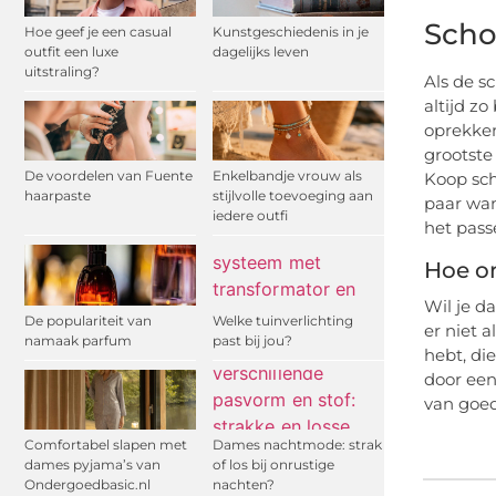
Scho
Hoe geef je een casual
Kunstgeschiedenis in je
outfit een luxe
dagelijks leven
uitstraling?
Als de s
altijd z
oprekken
grootste
De voordelen van Fuente
Enkelbandje vrouw als
Koop sch
haarpaste
stijlvolle toevoeging aan
paar wan
iedere outfi
het pass
Hoe o
Wil je d
De populariteit van
Welke tuinverlichting
er niet 
namaak parfum
past bij jou?
hebt, di
door een
van goed
Comfortabel slapen met
Dames nachtmode: strak
dames pyjama’s van
of los bij onrustige
Ondergoedbasic.nl
nachten?