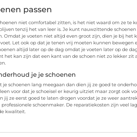
enen passen
choenen niet comfortabel zitten, is het niet waard om ze te
o blijven tenzij het van leer is. Je kunt nauwzittende schoen
. Omdat je voeten niet altijd even groot zijn, dien je bij he
 voet. Let ook op dat je tenen vrij moeten kunnen bewegen e
oenen altijd later op de dag omdat je voeten later op de da
t het kan zijn dat een kant van de schoen niet zo lekker zit a
en.
nderhoud je je schoenen
at je schoenen lang meegaan dan dien jij ze goed te onder
alleen voor dat je schoeisel er keurig uitziet maar zorgt ook
en jij ze eerst goed te laten drogen voordat je ze weer aantr
 professionele schoenmaker. De reparatiekosten zijn veel l
e kwaliteit.