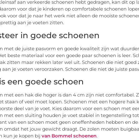
 kleinsaf aan verkeerde schoenen hebt gedragen, kan dit op 
daarom voor dat je kinderen op comfortabele schoenen lope
ook voor dat je naar het werk niet alleen de mooiste schoe
prettig aan je voeten zitten.
steer in goede schoenen
 met de juiste pasvorm en goede kwaliteit zijn wat duurder
Het beste materiaal voor een goede paar schoenen is leer. S
rak zitten maar rekken later wel uit. Schoenen die niet goed 
g aan je voeten veroorzaken. Schoenen die niet de juiste pas
is een goede schoen
 met een hak die hoger is dan 4 cm zijn niet comfortabel. Z
t staan of veel moet lopen. Schoenen met een hogere hak 
oorste deel van je voet. Kies daarom voor een schoen met een 
 met een sluiting houden je voet stabiel in tegenstelling tot 
nt van een schoen moet geen oneffenheden hebben en de b
ijn omdat het jouw gewicht draagt. De zolen moeten buigbaa
 kun je kopen bij
van Bommel schoenen
.