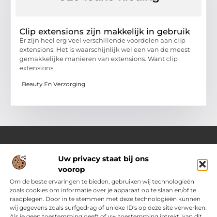
Clip extensions zijn makkelijk in gebruik
Er zijn heel erg veel verschillende voordelen aan clip
extensions. Het is waarschijnlijk wel een van de meest
gemakkelijke manieren van extensions. Want clip
extensions
Beauty En Verzorging
Uw privacy staat bij ons
Over Ozoleukekleding.nl
voorop
Jouw inspiratiebron voor stijlvolle en praktische modetips
Laat je verrassen door onze gevarieerde blogs vol trends,
Om de beste ervaringen te bieden, gebruiken wij technologieën
kledingadvies en creatieve ideeën. Ontdek hoe je met slimme
zoals cookies om informatie over je apparaat op te slaan en/of te
tips en originele inspiratie elke dag met flair en zelfvertrouwen
raadplegen. Door in te stemmen met deze technologieën kunnen
voor de dag komt.
wij gegevens zoals surfgedrag of unieke ID's op deze site verwerken.
Als je geen toestemming geeft of uw toestemming intrekt, kan dit