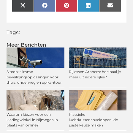
X
Facebook
Pinterest
LinkedIn
Email
(Twitter)
Tags:
Meer Berichten
Sitcon: slimme
Rijlessen Arnhem: hoe haal je
beveiligingsoplossingen voor
meer uit iedere rijles?
thuis, onderweg en op kantoor
Waarom kiezen voor een
Klassieke
kledingwinkel in Nijmegen in
luchtkussenenveloppen: de
plaats van online?
juiste keuze maken