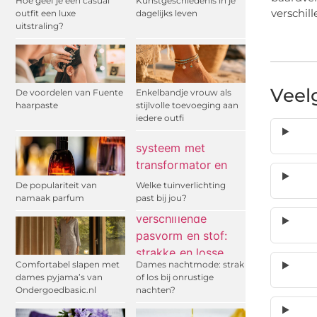
Hoe geef je een casual
Kunstgeschiedenis in je
verschil
outfit een luxe
dagelijks leven
uitstraling?
Veel
De voordelen van Fuente
Enkelbandje vrouw als
haarpaste
stijlvolle toevoeging aan
iedere outfi
De populariteit van
Welke tuinverlichting
namaak parfum
past bij jou?
Comfortabel slapen met
Dames nachtmode: strak
dames pyjama’s van
of los bij onrustige
Ondergoedbasic.nl
nachten?