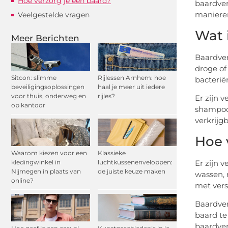
Hoe verzorg je een baard?
baardver
manieren
Veelgestelde vragen
Wat 
Meer Berichten
Baardver
droge of
Sitcon: slimme
Rijlessen Arnhem: hoe
bacterië
beveiligingsoplossingen
haal je meer uit iedere
voor thuis, onderweg en
rijles?
Er zijn 
op kantoor
shampoos
verkrijg
Hoe 
Waarom kiezen voor een
Klassieke
Er zijn 
kledingwinkel in
luchtkussenenveloppen:
Nijmegen in plaats van
de juiste keuze maken
wassen, 
online?
met vers
Baardver
baard te
baardver