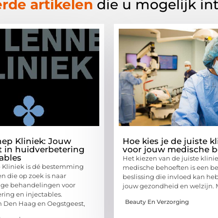
rde artikelen
die u mogelijk in
ep Kliniek: Jouw
Hoe kies je de juiste kl
st in huidverbetering
voor jouw medische b
tables
Het kiezen van de juiste klini
 Kliniek is dé bestemming
medische behoeften is een be
n die op zoek is naar
beslissing die invloed kan h
ge behandelingen voor
jouw gezondheid en welzijn. 
ring en injectables.
Beauty En Verzorging
n Den Haag en Oegstgeest,