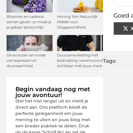
Goed a
Bloemen en cadeaus
Honing: Een Natuurlijk
samen geven: zo maak je
Middel voor
je gebaar persoonlijk
Ooggezondheid
De evolutie van mode
Duurzame kleding met
Tags:
van expressie tot
bedrukking: verantwoord
duurzaamheid
zichtbaar met jouw merk
Begin vandaag nog met
jouw avontuur!
Stel het niet langer uit en meld je
direct aan. Ons platform biedt de
perfecte gelegenheid om jouw
mening te uiten en jouw blog met
een breder publiek te delen. Druk
op de knop ‘Schrijf Nu’ en zet de