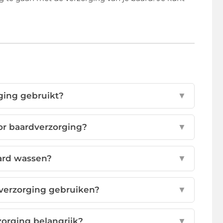
ging gebruikt?
▼
or baardverzorging?
▼
ard wassen?
▼
dverzorging gebruiken?
▼
orging belangrijk?
▼