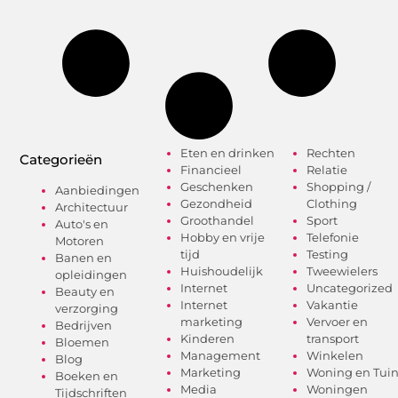
Eten en drinken
Rechten
Categorieën
Financieel
Relatie
Geschenken
Shopping /
Aanbiedingen
Gezondheid
Clothing
Architectuur
Groothandel
Sport
Auto's en
Hobby en vrije
Telefonie
Motoren
tijd
Testing
Banen en
Huishoudelijk
Tweewielers
opleidingen
Internet
Uncategorized
Beauty en
Internet
Vakantie
verzorging
marketing
Vervoer en
Bedrijven
Kinderen
transport
Bloemen
Management
Winkelen
Blog
Marketing
Woning en Tui
Boeken en
Media
Woningen
Tijdschriften