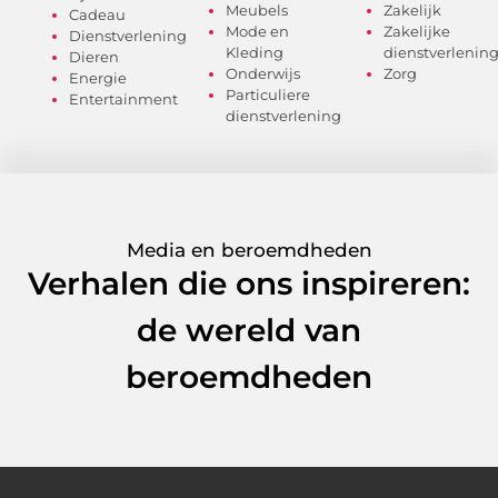
Meubels
Zakelijk
Cadeau
Mode en
Zakelijke
Dienstverlening
Kleding
dienstverlenin
Dieren
Onderwijs
Zorg
Energie
Particuliere
Entertainment
dienstverlening
Media en beroemdheden
Verhalen die ons inspireren:
de wereld van
beroemdheden