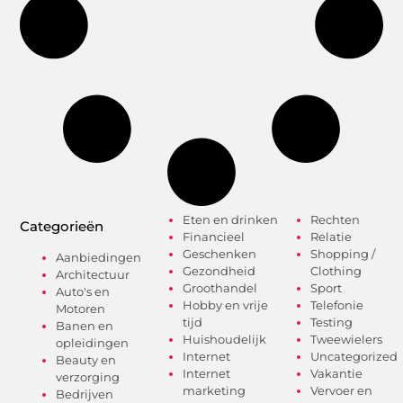
Eten en drinken
Rechten
Categorieën
Financieel
Relatie
Geschenken
Shopping /
Aanbiedingen
Gezondheid
Clothing
Architectuur
Groothandel
Sport
Auto's en
Hobby en vrije
Telefonie
Motoren
tijd
Testing
Banen en
Huishoudelijk
Tweewielers
opleidingen
Internet
Uncategorized
Beauty en
Internet
Vakantie
verzorging
marketing
Vervoer en
Bedrijven