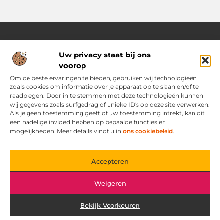
Uw privacy staat bij ons
Over Ozoleukekleding.nl
voorop
Jouw inspiratiebron voor stijlvolle en praktische modetips
Laat je verrassen door onze gevarieerde blogs vol trends,
Om de beste ervaringen te bieden, gebruiken wij technologieën
kledingadvies en creatieve ideeën. Ontdek hoe je met slimme
zoals cookies om informatie over je apparaat op te slaan en/of te
tips en originele inspiratie elke dag met flair en zelfvertrouwen
raadplegen. Door in te stemmen met deze technologieën kunnen
voor de dag komt.
wij gegevens zoals surfgedrag of unieke ID's op deze site verwerken.
Als je geen toestemming geeft of uw toestemming intrekt, kan dit
een nadelige invloed hebben op bepaalde functies en
Main Links
mogelijkheden. Meer details vindt u in
ons cookiebeleid
.
Bericht categorie
Accepteren
Weigeren
Bekijk Voorkeuren
@2025 www.ozoleukekleding.nl. All Right Reserved.