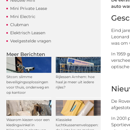
Nieuwe Mini
auto was
Mini Private Lease
Gesc
Mini Electric
Clubman
Eind jare
Elektrisch Leasen
Leonard 
Veelgestelde vragen
was om v
In 1959 
Meer Berichten
verschee
optische 
Sitcon: slimme
Rijlessen Arnhem: hoe
beveiligingsoplossingen
haal je meer uit iedere
Nieu
voor thuis, onderweg en
rijles?
op kantoor
De Rover
afgestote
In 2001 
Waarom kiezen voor een
Klassieke
Sportiev
kledingwinkel in
luchtkussenenveloppen: