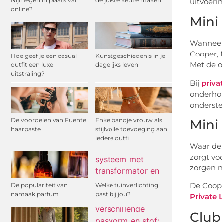
Nijmegen in plaats van
de juiste keuze maken
uitvoerin
online?
Mini
Wanneer 
Cooper, 
Hoe geef je een casual
Kunstgeschiedenis in je
Met de o
outfit een luxe
dagelijks leven
uitstraling?
Bij
priva
onderhou
onderste
De voordelen van Fuente
Enkelbandje vrouw als
Mini 
haarpaste
stijlvolle toevoeging aan
iedere outfi
Waar de 
zorgt vo
zorgen n
De Coope
De populariteit van
Welke tuinverlichting
namaak parfum
past bij jou?
Private 
Clu