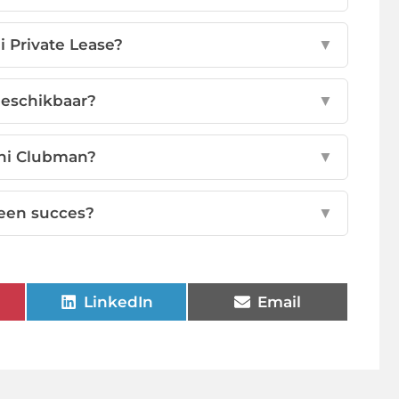
i Private Lease?
▼
beschikbaar?
▼
ini Clubman?
▼
een succes?
▼
LinkedIn
Email