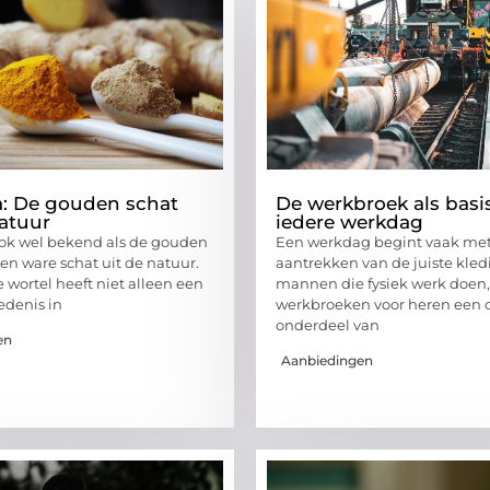
: De gouden schat
De werkbroek als basi
atuur
iedere werkdag
ok wel bekend als de gouden
Een werkdag begint vaak met
 een ware schat uit de natuur.
aantrekken van de juiste kled
 wortel heeft niet alleen een
mannen die fysiek werk doen, 
edenis in
werkbroeken voor heren een
onderdeel van
en
Aanbiedingen