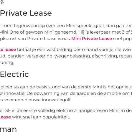
g.
 Private Lease
men tegenwoordig over een Mini spreekt gaat, dan gaat he
Mini One of gewoon Mini genoemd. Hij is leverbaar met 3 of 
pkomst van Private Lease is ook
Mini Private Lease
snel pop
te lease
betaal je een vast bedrag per maand voor je nieuwe Vol
d, banden, verzekering, wegenbelasting, afschrijving, reparati
uning.
Electric
oliecrisis aan de basis stond van de eerste Mini is het opni
or innovatie. De opwarming van de aarde en de ambitie om t
u voor een nieuwe innovatiegolf.
r SE is de eerste volledig elektrisch aangedreven Mini. In de
Lease
wint snel aan populairiteit.
bman