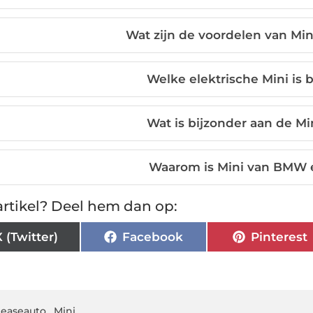
Wat zijn de voordelen van Min
Welke elektrische Mini is 
Wat is bijzonder aan de M
Waarom is Mini van BMW 
rtikel? Deel hem dan op:
X (Twitter)
Facebook
Pinterest
leaseauto
,
Mini