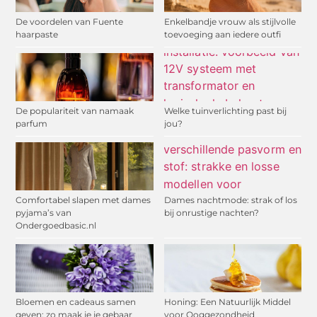
De voordelen van Fuente
Enkelbandje vrouw als stijlvolle
haarpaste
toevoeging aan iedere outfi
De populariteit van namaak
Welke tuinverlichting past bij
parfum
jou?
Comfortabel slapen met dames
Dames nachtmode: strak of los
pyjama’s van
bij onrustige nachten?
Ondergoedbasic.nl
Bloemen en cadeaus samen
Honing: Een Natuurlijk Middel
geven: zo maak je je gebaar
voor Ooggezondheid