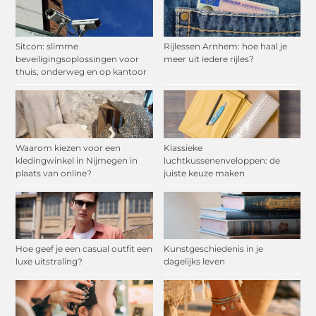
Sitcon: slimme
Rijlessen Arnhem: hoe haal je
beveiligingsoplossingen voor
meer uit iedere rijles?
thuis, onderweg en op kantoor
Waarom kiezen voor een
Klassieke
kledingwinkel in Nijmegen in
luchtkussenenveloppen: de
plaats van online?
juiste keuze maken
Hoe geef je een casual outfit een
Kunstgeschiedenis in je
luxe uitstraling?
dagelijks leven