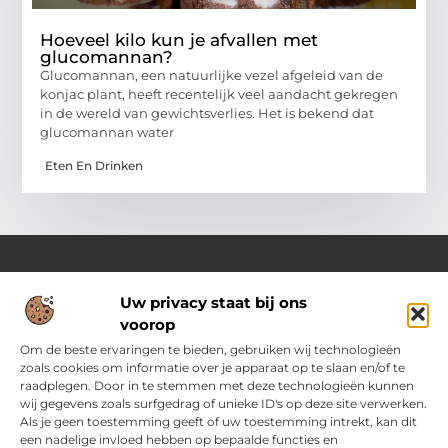
Hoeveel kilo kun je afvallen met
glucomannan?
Glucomannan, een natuurlijke vezel afgeleid van de
konjac plant, heeft recentelijk veel aandacht gekregen
in de wereld van gewichtsverlies. Het is bekend dat
glucomannan water
Eten En Drinken
Uw privacy staat bij ons
Over Ozoleukekleding.nl
voorop
Jouw inspiratiebron voor stijlvolle en praktische modetips
Laat je verrassen door onze gevarieerde blogs vol trends,
Om de beste ervaringen te bieden, gebruiken wij technologieën
kledingadvies en creatieve ideeën. Ontdek hoe je met slimme
zoals cookies om informatie over je apparaat op te slaan en/of te
tips en originele inspiratie elke dag met flair en zelfvertrouwen
raadplegen. Door in te stemmen met deze technologieën kunnen
voor de dag komt.
wij gegevens zoals surfgedrag of unieke ID's op deze site verwerken.
Als je geen toestemming geeft of uw toestemming intrekt, kan dit
een nadelige invloed hebben op bepaalde functies en
Main Links