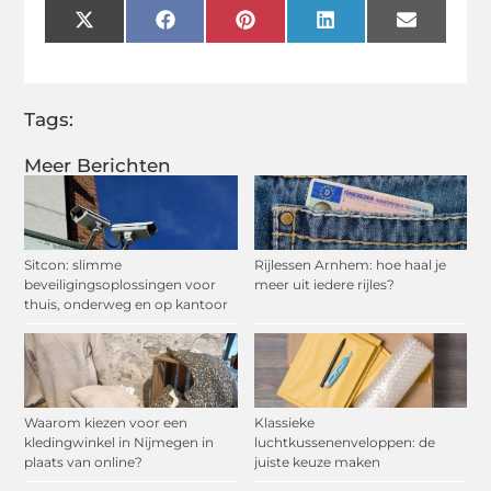
X
Facebook
Pinterest
LinkedIn
Email
(Twitter)
Tags:
Meer Berichten
Sitcon: slimme
Rijlessen Arnhem: hoe haal je
beveiligingsoplossingen voor
meer uit iedere rijles?
thuis, onderweg en op kantoor
Waarom kiezen voor een
Klassieke
kledingwinkel in Nijmegen in
luchtkussenenveloppen: de
plaats van online?
juiste keuze maken