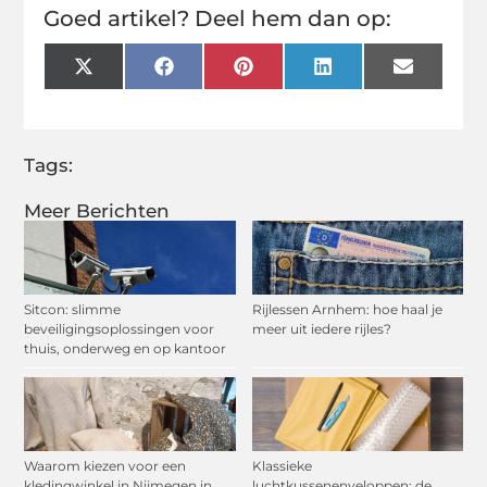
Goed artikel? Deel hem dan op:
X
Facebook
Pinterest
LinkedIn
Email
(Twitter)
Tags:
Meer Berichten
Sitcon: slimme
Rijlessen Arnhem: hoe haal je
beveiligingsoplossingen voor
meer uit iedere rijles?
thuis, onderweg en op kantoor
Waarom kiezen voor een
Klassieke
kledingwinkel in Nijmegen in
luchtkussenenveloppen: de