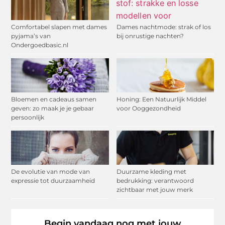
Comfortabel slapen met dames
Dames nachtmode: strak of los
pyjama’s van
bij onrustige nachten?
Ondergoedbasic.nl
Bloemen en cadeaus samen
Honing: Een Natuurlijk Middel
geven: zo maak je je gebaar
voor Ooggezondheid
persoonlijk
De evolutie van mode van
Duurzame kleding met
expressie tot duurzaamheid
bedrukking: verantwoord
zichtbaar met jouw merk
Begin vandaag nog met jouw