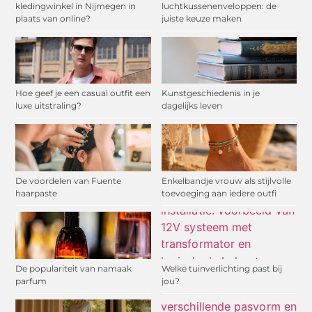
kledingwinkel in Nijmegen in
luchtkussenenveloppen: de
plaats van online?
juiste keuze maken
Hoe geef je een casual outfit een
Kunstgeschiedenis in je
luxe uitstraling?
dagelijks leven
De voordelen van Fuente
Enkelbandje vrouw als stijlvolle
haarpaste
toevoeging aan iedere outfi
De populariteit van namaak
Welke tuinverlichting past bij
parfum
jou?