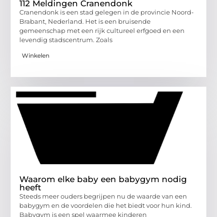
112 Meldingen Cranendonk
Cranendonk is een stad gelegen in de provincie Noord-
Brabant, Nederland. Het is een bruisende
gemeenschap met een rijk cultureel erfgoed en een
levendig stadscentrum. Zoals
Winkelen
Waarom elke baby een babygym nodig
heeft
Steeds meer ouders begrijpen nu de waarde van een
babygym en de voordelen die het biedt voor hun kind.
Babygym is een spel waarmee kinderen