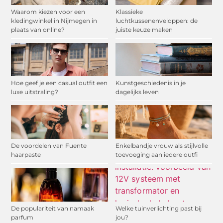
Waarom kiezen voor een
Klassieke
kledingwinkel in Nijmegen in
luchtkussenenveloppen: de
plaats van online?
juiste keuze maken
Hoe geef je een casual outfit een
Kunstgeschiedenis in je
luxe uitstraling?
dagelijks leven
De voordelen van Fuente
Enkelbandje vrouw als stijlvolle
haarpaste
toevoeging aan iedere outfi
De populariteit van namaak
Welke tuinverlichting past bij
parfum
jou?