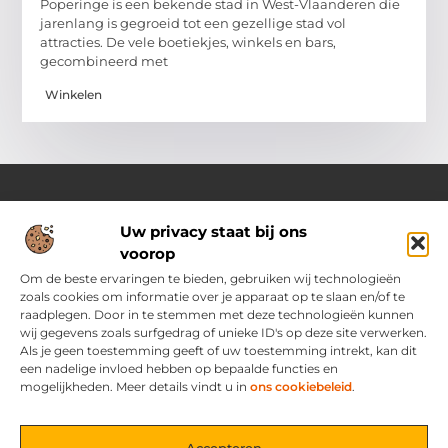
Poperinge is een bekende stad in West-Vlaanderen die
jarenlang is gegroeid tot een gezellige stad vol
attracties. De vele boetiekjes, winkels en bars,
gecombineerd met
Winkelen
Uw privacy staat bij ons
Over Ozoleukekleding.nl
voorop
Jouw inspiratiebron voor stijlvolle en praktische modetips
Laat je verrassen door onze gevarieerde blogs vol trends,
Om de beste ervaringen te bieden, gebruiken wij technologieën
kledingadvies en creatieve ideeën. Ontdek hoe je met slimme
zoals cookies om informatie over je apparaat op te slaan en/of te
tips en originele inspiratie elke dag met flair en zelfvertrouwen
raadplegen. Door in te stemmen met deze technologieën kunnen
voor de dag komt.
wij gegevens zoals surfgedrag of unieke ID's op deze site verwerken.
Als je geen toestemming geeft of uw toestemming intrekt, kan dit
een nadelige invloed hebben op bepaalde functies en
Main Links
mogelijkheden. Meer details vindt u in
ons cookiebeleid
.
Bericht categorie
Accepteren