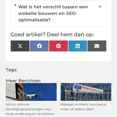
Wat is het verschil tussen een
▼
website bouwen en SEO-
optimalisatie?
Goed artikel? Deel hem dan op:
X
Facebook
Pinterest
LinkedIn
Email
(Twitter)
Tags:
Meer Berichten
Sitcon: slimme
Rijlessen Arnhem: hoe haal je
beveiligingsoplossingen voor
meer uit iedere rijles?
thuis, onderweg en op kantoor