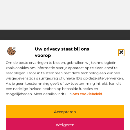
Uw privacy staat bij ons
Over Ozoleukekleding.nl
voorop
Jouw inspiratiebron voor stijlvolle en praktische modetips
Laat je verrassen door onze gevarieerde blogs vol trends,
Om de beste ervaringen te bieden, gebruiken wij technologieën
kledingadvies en creatieve ideeën. Ontdek hoe je met slimme
zoals cookies om informatie over je apparaat op te slaan en/of te
tips en originele inspiratie elke dag met flair en zelfvertrouwen
raadplegen. Door in te stemmen met deze technologieën kunnen
voor de dag komt.
wij gegevens zoals surfgedrag of unieke ID's op deze site verwerken.
Als je geen toestemming geeft of uw toestemming intrekt, kan dit
een nadelige invloed hebben op bepaalde functies en
Main Links
mogelijkheden. Meer details vindt u in
ons cookiebeleid
.
Bericht categorie
Accepteren
Weigeren