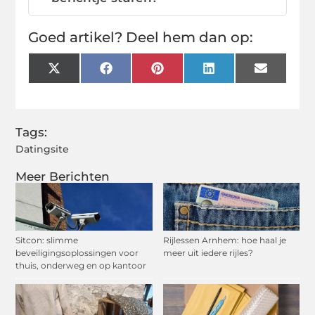
Goed artikel? Deel hem dan op:
X
Facebook
Pinterest
LinkedIn
Email
(Twitter)
Tags:
Datingsite
Meer Berichten
Sitcon: slimme
Rijlessen Arnhem: hoe haal je
beveiligingsoplossingen voor
meer uit iedere rijles?
thuis, onderweg en op kantoor