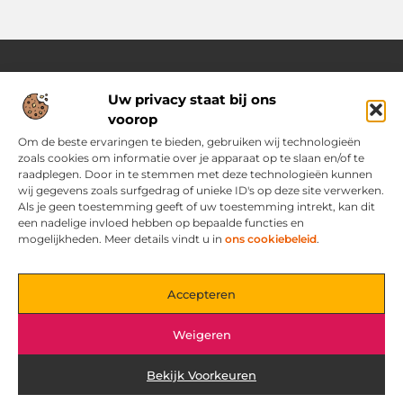
Uw privacy staat bij ons
Over Ozoleukekleding.nl
voorop
Jouw inspiratiebron voor stijlvolle en praktische modetips
Laat je verrassen door onze gevarieerde blogs vol trends,
Om de beste ervaringen te bieden, gebruiken wij technologieën
kledingadvies en creatieve ideeën. Ontdek hoe je met slimme
zoals cookies om informatie over je apparaat op te slaan en/of te
tips en originele inspiratie elke dag met flair en zelfvertrouwen
raadplegen. Door in te stemmen met deze technologieën kunnen
voor de dag komt.
wij gegevens zoals surfgedrag of unieke ID's op deze site verwerken.
Als je geen toestemming geeft of uw toestemming intrekt, kan dit
een nadelige invloed hebben op bepaalde functies en
Main Links
mogelijkheden. Meer details vindt u in
ons cookiebeleid
.
Bericht categorie
Accepteren
Weigeren
Bekijk Voorkeuren
@2025 www.ozoleukekleding.nl. All Right Reserved.