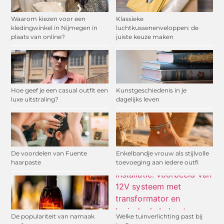
Waarom kiezen voor een
Klassieke
kledingwinkel in Nijmegen in
luchtkussenenveloppen: de
plaats van online?
juiste keuze maken
Hoe geef je een casual outfit een
Kunstgeschiedenis in je
luxe uitstraling?
dagelijks leven
De voordelen van Fuente
Enkelbandje vrouw als stijlvolle
haarpaste
toevoeging aan iedere outfi
De populariteit van namaak
Welke tuinverlichting past bij