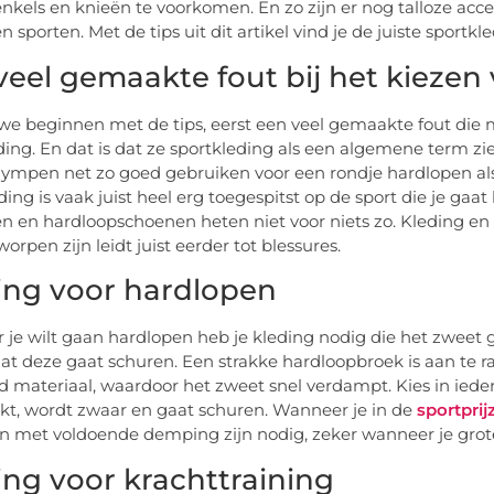
enkels en knieën te voorkomen. En zo zijn er nog talloze acc
 sporten. Met de tips uit dit artikel vind je de juiste sportkl
veel gemaakte fout bij het kiezen
we beginnen met de tips, eerst een veel gemaakte fout d
ding. En dat is dat ze sportkleding als een algemene term zie
gympen net zo goed gebruiken voor een rondje hardlopen als 
ding is vaak juist heel erg toegespitst op de sport die je gaa
n en hardloopschoenen heten niet voor niets zo. Kleding en 
orpen zijn leidt juist eerder tot blessures.
ing voor hardlopen
je wilt gaan hardlopen heb je kleding nodig die het zweet 
at deze gaat schuren. Een strakke hardloopbroek is aan te ra
materiaal, waardoor het zweet snel verdampt. Kies in ieder 
t, wordt zwaar en gaat schuren. Wanneer je in de
sportprij
 met voldoende demping zijn nodig, zeker wanneer je grote
ing voor krachttraining