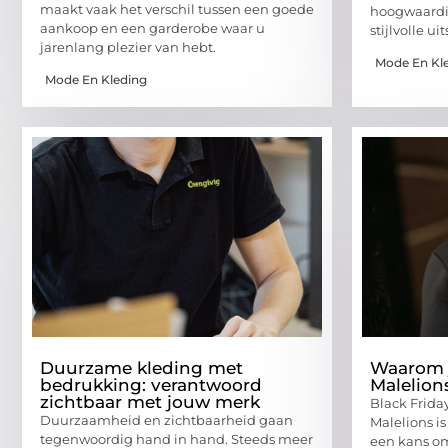
maakt vaak het verschil tussen een goede
hoogwaardig
aankoop en een garderobe waar u
stijlvolle u
jarenlang plezier van hebt.
Mode En Kl
Mode En Kleding
Duurzame kleding met
Waarom j
bedrukking: verantwoord
Malelion
zichtbaar met jouw merk
Black Frida
Duurzaamheid en zichtbaarheid gaan
Malelions is
tegenwoordig hand in hand. Steeds meer
een kans o