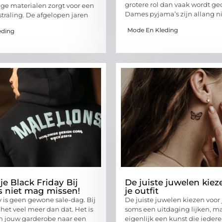
grotere rol dan vaak wordt ge
e materialen zorgt voor een
Dames pyjama’s zijn allang n
itstraling. De afgelopen jaren
Mode En Kleding
eding
e Black Friday Bij
De juiste juwelen kiez
s niet mag missen!
je outfit
y is geen gewone sale-dag. Bij
De juiste juwelen kiezen voor 
 het veel meer dan dat. Het is
soms een uitdaging lijken, ma
m jouw garderobe naar een
eigenlijk een kunst die ieder