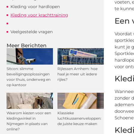
voeten, 
Kleding voor hardlopen
te kunnen
Kleding voor krachttraining
Een 
Veelgestelde vragen
Voordat 
sportkle
Meer Berichten
kunt je 
Sportkle
hardlope
voor ontw
Sitcon: slimme
Rijlessen Arnhem: hoe
beveiligingsoplossingen
haal je meer uit iedere
Kled
voor thuis, onderweg en
rijles?
op kantoor
Wanneer 
zonder d
ademend 
doorweek
Waarom kiezen voor een
Klassieke
Schoenen
kledingwinkel in
luchtkussenenveloppen:
Nijmegen in plaats van
de juiste keuze maken
Kled
online?