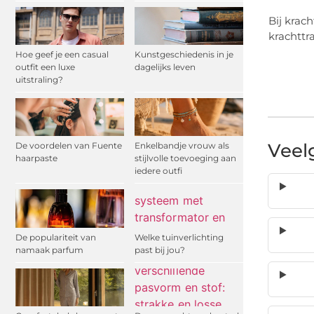
Bij krach
krachttr
Hoe geef je een casual
Kunstgeschiedenis in je
outfit een luxe
dagelijks leven
uitstraling?
Veel
De voordelen van Fuente
Enkelbandje vrouw als
haarpaste
stijlvolle toevoeging aan
iedere outfi
De populariteit van
Welke tuinverlichting
namaak parfum
past bij jou?