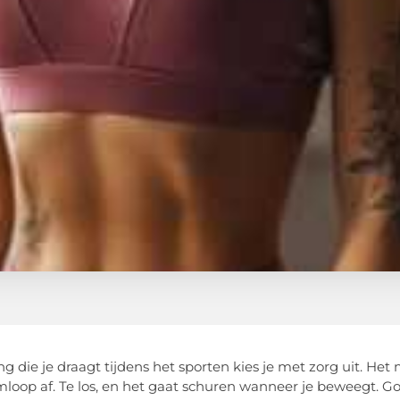
g die je draagt tijdens het sporten kies je met zorg uit. Het 
loop af. Te los, en het gaat schuren wanneer je beweegt. G