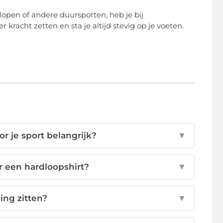
rdlopen of andere duursporten, heb je bij
racht zetten en sta je altijd stevig op je voeten.
r je sport belangrijk?
▼
r een hardloopshirt?
▼
ing zitten?
▼