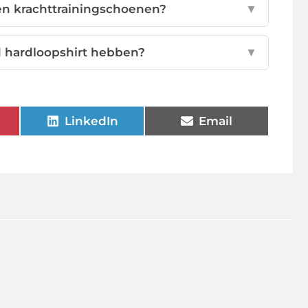
 en krachttrainingschoenen?
▼
 hardloopshirt hebben?
▼
LinkedIn
Email