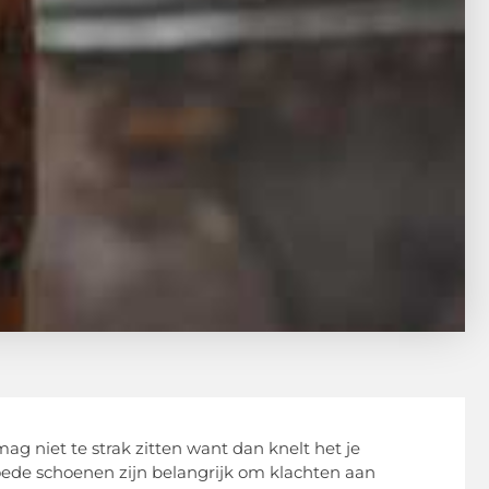
mag niet te strak zitten want dan knelt het je
oede schoenen zijn belangrijk om klachten aan