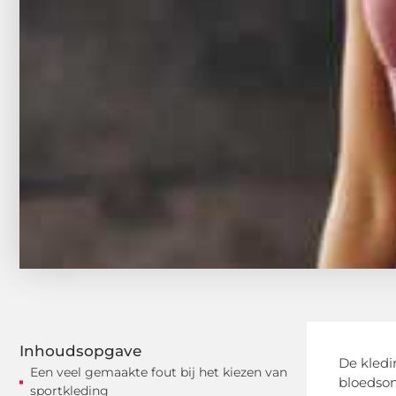
Inhoudsopgave
De kledin
Een veel gemaakte fout bij het kiezen van
bloedsom
sportkleding