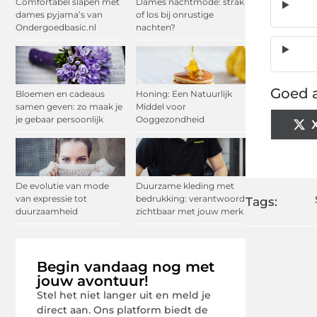
Comfortabel slapen met
Dames nachtmode: strak
dames pyjama’s van
of los bij onrustige
Ondergoedbasic.nl
nachten?
Goed a
Bloemen en cadeaus
Honing: Een Natuurlijk
samen geven: zo maak je
Middel voor
je gebaar persoonlijk
Ooggezondheid
De evolutie van mode
Duurzame kleding met
van expressie tot
bedrukking: verantwoord
Tags:
duurzaamheid
zichtbaar met jouw merk
Begin vandaag nog met
jouw avontuur!
Stel het niet langer uit en meld je
direct aan. Ons platform biedt de