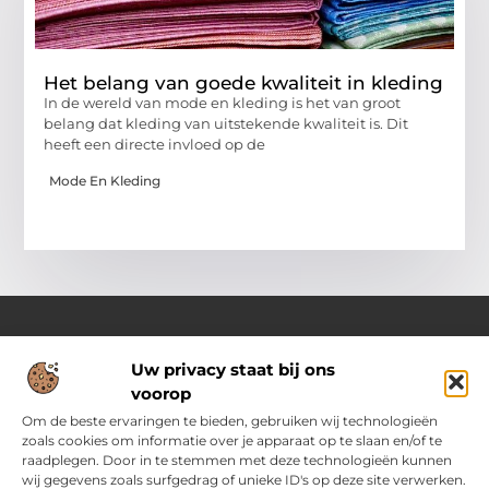
Het belang van goede kwaliteit in kleding
In de wereld van mode en kleding is het van groot
belang dat kleding van uitstekende kwaliteit is. Dit
heeft een directe invloed op de
Mode En Kleding
Uw privacy staat bij ons
Over Ozoleukekleding.nl
voorop
Jouw inspiratiebron voor stijlvolle en praktische modetips
Laat je verrassen door onze gevarieerde blogs vol trends,
Om de beste ervaringen te bieden, gebruiken wij technologieën
kledingadvies en creatieve ideeën. Ontdek hoe je met slimme
zoals cookies om informatie over je apparaat op te slaan en/of te
tips en originele inspiratie elke dag met flair en zelfvertrouwen
raadplegen. Door in te stemmen met deze technologieën kunnen
voor de dag komt.
wij gegevens zoals surfgedrag of unieke ID's op deze site verwerken.