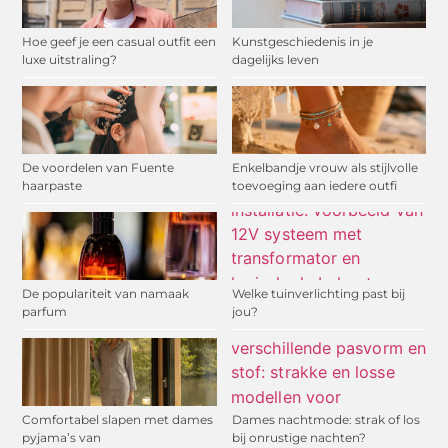
Hoe geef je een casual outfit een
Kunstgeschiedenis in je
luxe uitstraling?
dagelijks leven
De voordelen van Fuente
Enkelbandje vrouw als stijlvolle
haarpaste
toevoeging aan iedere outfi
De populariteit van namaak
Welke tuinverlichting past bij
parfum
jou?
Comfortabel slapen met dames
Dames nachtmode: strak of los
pyjama’s van
bij onrustige nachten?