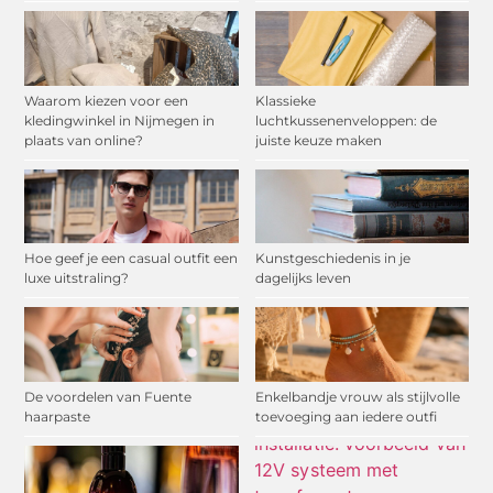
Waarom kiezen voor een
Klassieke
kledingwinkel in Nijmegen in
luchtkussenenveloppen: de
plaats van online?
juiste keuze maken
Hoe geef je een casual outfit een
Kunstgeschiedenis in je
luxe uitstraling?
dagelijks leven
De voordelen van Fuente
Enkelbandje vrouw als stijlvolle
haarpaste
toevoeging aan iedere outfi