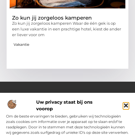
Zo kun jij zorgeloos kamperen
Zo kun jij zorgeloos kamperen Waar de één gek is op
een luxe vakantie in een prachtige hotel, kiest de ander
er liever voor om
Vakantie
Uw privacy staat bij ons
Over Ozoleukekleding.nl
voorop
Jouw inspiratiebron voor stijlvolle en praktische modetips
Laat je verrassen door onze gevarieerde blogs vol trends,
Om de beste ervaringen te bieden, gebruiken wij technologieën
kledingadvies en creatieve ideeën. Ontdek hoe je met slimme
zoals cookies om informatie over je apparaat op te slaan en/of te
tips en originele inspiratie elke dag met flair en zelfvertrouwen
raadplegen. Door in te stemmen met deze technologieën kunnen
voor de dag komt.
wij gegevens zoals surfgedrag of unieke ID's op deze site verwerken.